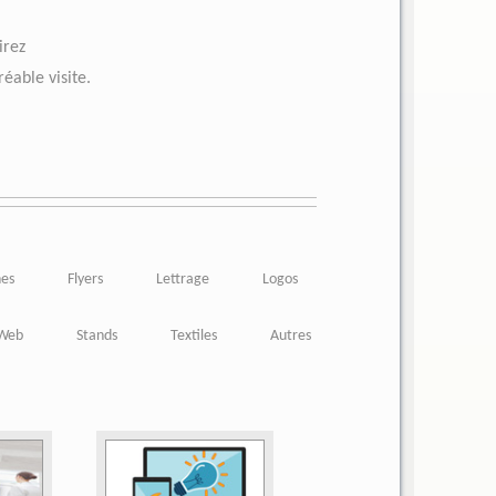
irez
éable visite.
nes
Flyers
Lettrage
Logos
 Web
Stands
Textiles
Autres